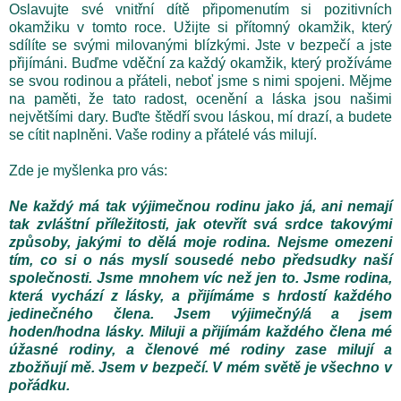
Oslavujte své vnitřní dítě připomenutím si pozitivních
okamžiku v tomto roce. Užijte si přítomný okamžik, který
sdílíte se svými milovanými blízkými. Jste v bezpečí a jste
přijímáni. Buďme vděční za každý okamžik, který prožíváme
se svou rodinou a přáteli, neboť jsme s nimi spojeni. Mějme
na paměti, že tato radost, ocenění a láska jsou našimi
největšími dary. Buďte štědří svou láskou, mí drazí, a budete
se cítit naplněni. Vaše rodiny a přátelé vás milují.
Zde je myšlenka pro vás:
Ne každý má tak výjimečnou rodinu jako já, ani nemají
tak zvláštní příležitosti, jak otevřít svá srdce takovými
způsoby, jakými to dělá moje rodina. Nejsme omezeni
tím, co si o nás myslí sousedé nebo předsudky naší
společnosti. Jsme mnohem víc než jen to. Jsme rodina,
která vychází z lásky, a přijímáme s hrdostí každého
jedinečného člena. Jsem výjimečný/á a jsem
hoden/hodna lásky. Miluji a přijímám každého člena mé
úžasné rodiny, a členové mé rodiny zase milují a
zbožňují mě. Jsem v bezpečí. V mém světě je všechno v
pořádku.